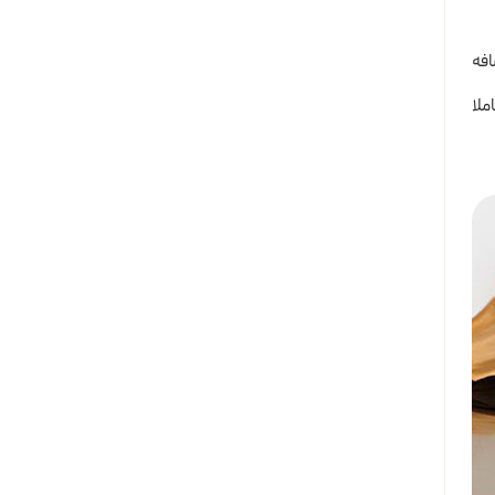
افه
ملا