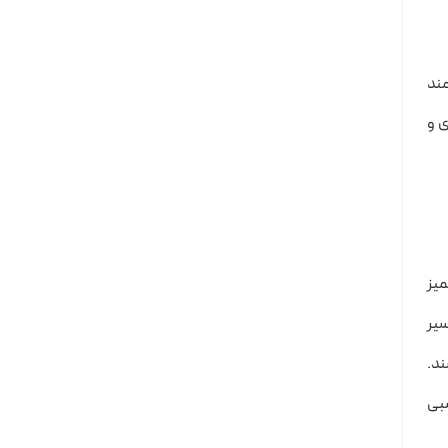
مند
ی و
میز
 کنید؛ البته سیر
ند.
سبی