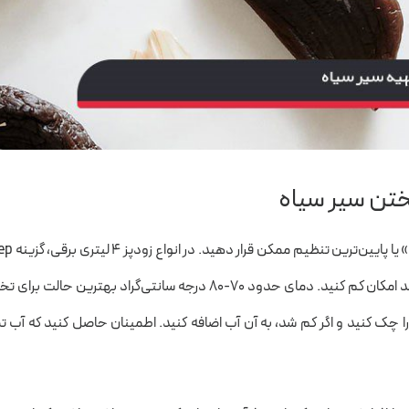
پختن سیر سیاه
زودپز را روشن کرده و آن را روی حالت «گرم نگه داشتن»
Warm مناسب است. در زودپزهای گازی، شعله را تا حد امکان کم کنید. دمای حدود 70-80 درجه سانتی‌گراد بهترین حالت ب
ی فرآیند، هر 2-3 روز آب زودپز را چک کنید و اگر کم شد، به آن آب اضافه کنید. اطمینان حاصل کنید که آب 