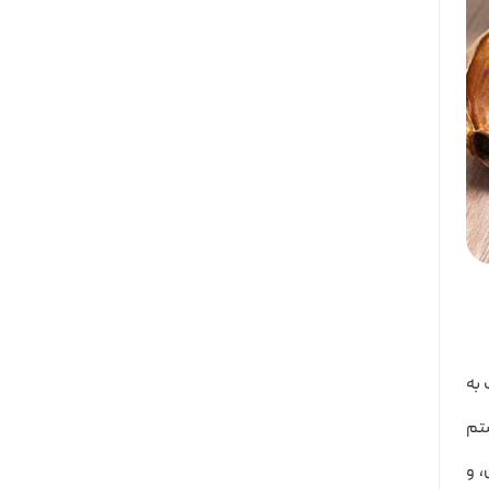
 به
ستم
، و