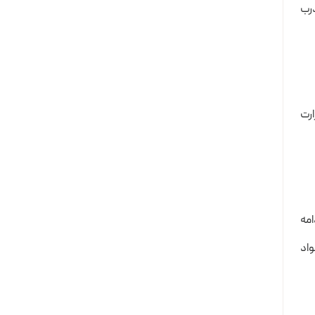
اضافه کرده و درب
ارت
امه
واد