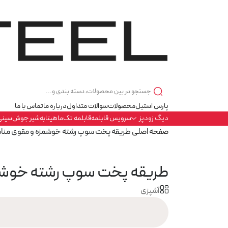
پارس استیل
محصولات
سوالات متداول
درباره ما
تماس با ما
دیگ زودپز
سرویس قابلمه
قابلمه تک
ماهیتابه
شیر جوش
سینی
صفحه اصلی
طریقه پخت سوپ رشته خوشمزه و مقوی منا
طریقه پخت سوپ رشته خوشم
آشپزی