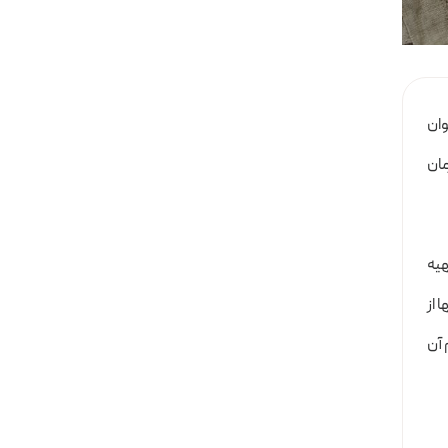
وان
مان
هیه
 از
 آن