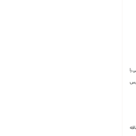
 را
سپس
افه