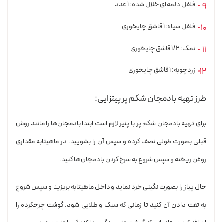
فلفل دلمه ای خلال شده: ۱ عدد
فلفل سیاه: ۱ قاشق چایخوری
نمک: ۱/۲ قاشق چایخوری
زردچوبه: ۱ قاشق چایخوری
طرز تهیه بادمجان شکم پر پیتزایی:
برای تهیه بادمجان شکم پر با پنیر لازم است ابتدا بادمجان‌ها را مانند روش
قبلی بصورت طولی نصف کرده و سپس آن را بشویید. در ماهیتابه مقداری
روغن ریخته و سپس شروع به سرخ کردن بادمجان‌ها کنید.
حال پیاز را بصورت نگینی خرد نماید و داخل ماهیتابه بریزید و سپس شروع
به تفت دادن آن کنید تا زمانی که سبک و طلایی شود. گوشت چرخکرده را